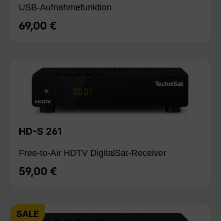
USB-Aufnahmefunktion
69,00 €
Regulärer Preis:
HD-S 261
Free-to-Air HDTV DigitalSat-Receiver
59,00 €
Regulärer Preis:
SALE