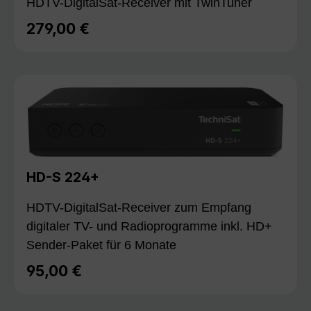
HDTV-DigitalSat-Receiver mit TwinTuner
279,00 €
Regulärer Preis:
HD-S 224+
HDTV-DigitalSat-Receiver zum Empfang
digitaler TV- und Radioprogramme inkl. HD+
Sender-Paket für 6 Monate
95,00 €
Regulärer Preis: