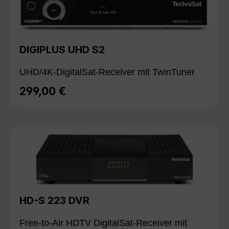
DIGIPLUS UHD S2
UHD/4K-DigitalSat-Receiver mit TwinTuner
299,00 €
Regulärer Preis:
HD-S 223 DVR
Free-to-Air HDTV DigitalSat-Receiver mit