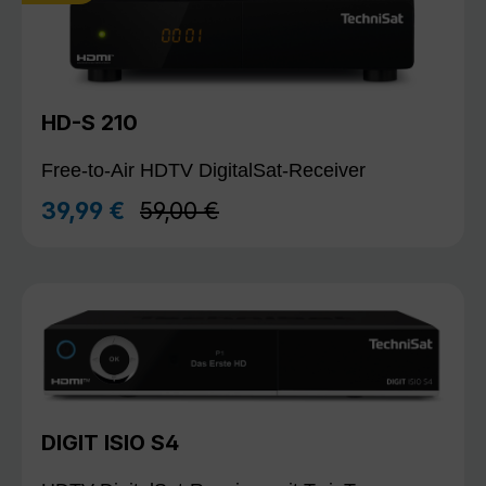
HD-S 210
Free-to-Air HDTV DigitalSat-Receiver
Regulärer Preis:
39,99 €
59,00 €
Verkaufspreis:
DIGIT ISIO S4