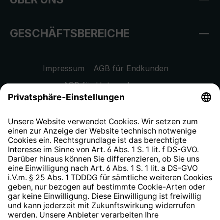
GESCHÄFTSBEREICHE
Impressum
AGB für Endkunden
AGB für Unternehmen
Datenschutzhinweis
EU Data Act
Widerrufsrecht
Hinweisgeberschutzsystem
Barrierefreiheit