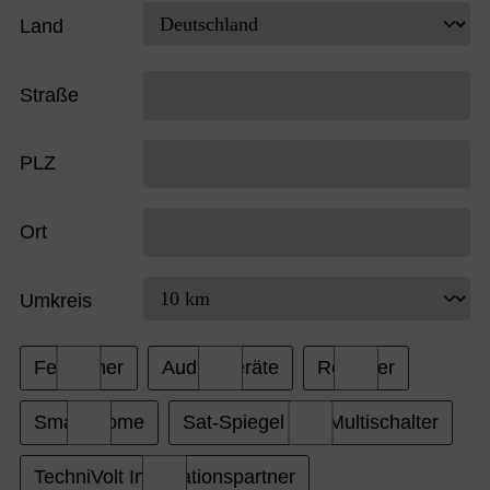
Land
Straße
PLZ
Ort
Umkreis
Fernseher
Audio-Geräte
Receiver
Smart Home
Sat-Spiegel und Multischalter
TechniVolt Installationspartner