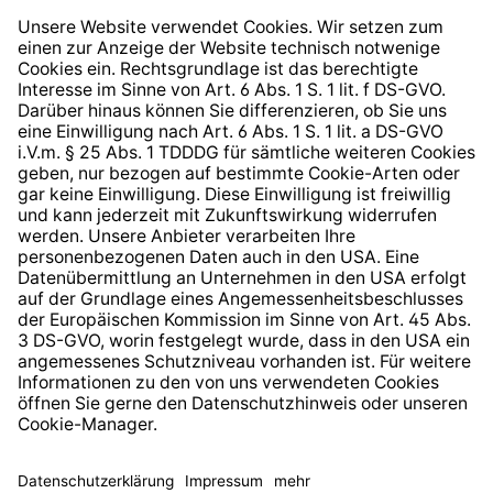
Widerrufsrecht
Hinweisgeberschutzsystem
Barrierefreiheit
* Alle Preise inkl. gesetzl. Mehrwertsteuer zzgl.
Versandkosten
und ggf. Nachnahmegebühren, wenn nicht
anders angegeben.