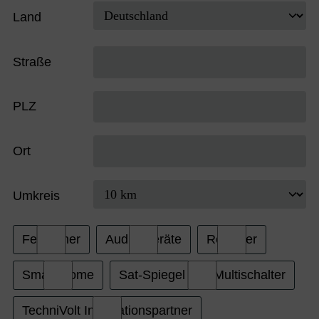
Land
Straße
PLZ
Ort
Umkreis
Fernseher
Audio-Geräte
Receiver
Smart Home
Sat-Spiegel und Multischalter
TechniVolt Installationspartner