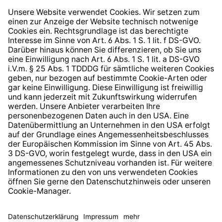
Widerrufsrecht
Hinweisgeberschutzsystem
Barrierefreiheit
* Alle Preise inkl. gesetzl. Mehrwertsteuer zzgl.
Versandkosten
und ggf. Nachnahmegebühren, wenn nicht
anders angegeben.