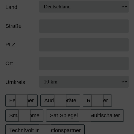
Land
Straße
PLZ
Ort
Umkreis
Fernseher
Audio-Geräte
Receiver
Smart Home
Sat-Spiegel und Multischalter
TechniVolt Installationspartner