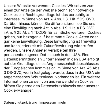
Widerrufsrecht
Hinweisgeberschutzsystem
Barrierefreiheit
* Alle Preise inkl. gesetzl. Mehrwertsteuer zzgl.
Versandkosten
und ggf. Nachnahmegebühren, wenn nicht
anders angegeben.