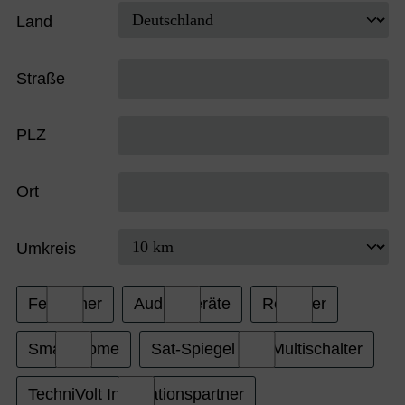
Land
Straße
PLZ
Ort
Umkreis
Fernseher
Audio-Geräte
Receiver
Smart Home
Sat-Spiegel und Multischalter
TechniVolt Installationspartner