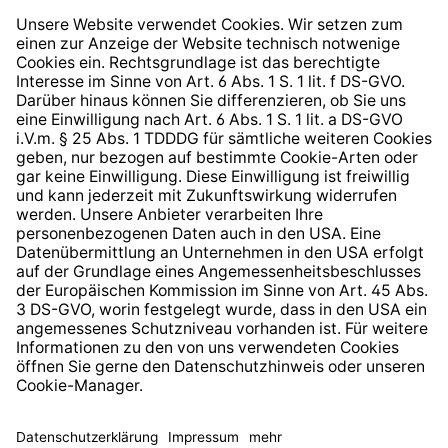
Widerrufsrecht
Hinweisgeberschutzsystem
Barrierefreiheit
* Alle Preise inkl. gesetzl. Mehrwertsteuer zzgl.
Versandkosten
und ggf. Nachnahmegebühren, wenn nicht
anders angegeben.