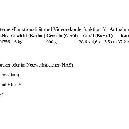
ernet-Funktionalität und Videorekorderfunktion für Aufnahm
.-Nr.
Gewicht (Karton)
Gewicht (Gerät)
Gerät (BxHxT)
Kar
/4756
1,6 kg
900 g
28,6 x 4,6 x 15,5 cm
37,2 
träger oder im Netzwerkspeicher (NAS)
hermedium)
ps und HbbTV
P)