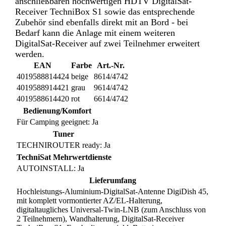
anschließbaren hochwertigen HDTV DigitalSat-
Receiver TechniBox S1 sowie das entsprechende
Zubehör sind ebenfalls direkt mit an Bord - bei
Bedarf kann die Anlage mit einem weiteren
DigitalSat-Receiver auf zwei Teilnehmer erweitert
werden.
EAN
Farbe
Art.-Nr.
4019588814424
beige
8614/4742
4019588914421
grau
9614/4742
4019588614420
rot
6614/4742
Bedienung/Komfort
Für Camping geeignet: Ja
Tuner
TECHNIROUTER ready: Ja
TechniSat Mehrwertdienste
AUTOINSTALL: Ja
Lieferumfang
Hochleistungs-Aluminium-DigitalSat-Antenne DigiDish 45,
mit komplett vormontierter AZ/EL-Halterung,
digitaltaugliches Universal-Twin-LNB (zum Anschluss von
2 Teilnehmern), Wandhalterung, DigitalSat-Receiver