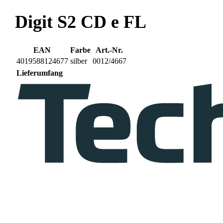
Digit S2 CD e FL
EAN
Farbe
Art.-Nr.
4019588124677
silber
0012/4667
Lieferumfang