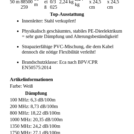
50 m
88500
ei
0/3
2,24 kg
x 24,5
x 24,5
m
kg
259
ß
025
cm
cm
Top-Ausstattung
Innenleiter: Stahl verkupfert!
Physikalisch geschäumtes, stabiles PE-Dieelektrikum
= sehr gute Dämpfung und Alterungsbeständigkeit!
Strapazierfähige PVC-Mischung, die dem Kabel
dennoch die nötige Flexibilität verleiht!
Brandschutzklasse: Eca nach BPV/CPR
EN50575:2014
Artikelinformationen
Farbe: Weiß
Dämpfung
100 MHz: 6,3 dB/100m
200 MHz: 8,73 dB/100m
800 MHz: 18,22 dB/100m
1000 MHz: 20,35 dB/100m
1350 MHz: 24,2 dB/100m
1750 MHz: 27,1 dB/100m