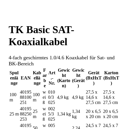
TK Basic SAT-
Koaxialkabel
4-fach geschirmtes 1.0/4.6 Koaxkabel für Sat- und
BK-Bereich
F
Gewic
Gewic
Spul
Kab
Art
Gerät
Karton
ar
ht
ht
enlä
EAN
ellä
.-
(BxHxT
(BxHxT
b
(Karto
(Gerät
nge
nge
Nr.
)
)
e
n)
)
40195
w
010
27,5 x
27,5 x
100
100
88100
ei
0/3
4,9 kg
4,9 kg
14,6 x
14,6 x
m
m
251
ß
025
27,5 cm
27,5 cm
40195
w
002
25
1,34
20 x 6,5
20 x 6,5
25 m
88250
ei
5/3
1,34 kg
m
kg
x 20 cm
x 20 cm
253
ß
025
40195
w
005
24,5 x 7
24,5 x 7
50
2,24