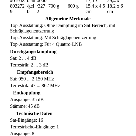
401958
blau
0000
17,5 x
29,4 x
803272
/gel
/327
700 g
600 g
15,4 x 4,5
18,2 x 6
9
b
2
cm
cm
Allgemeine Merkmale
Top-Ausstattung: Ohne Dämpfung im Sat-Bereich, mit
Schräglagenentzerrung
Top-Ausstattung: Mit Schräglagenentzerrung
Top-Ausstattung: Für 4 Quattro-LNB
Durchgangsdämpfung
Sat: 2 ... 4 dB
Terrestrik: 2 ... 3 dB
Empfangsbereich
Sat: 950 ... 2.150 MHz
Terrestrik: 47 ... 862 MHz
Entkopplung
Ausgänge: 35 dB
Stämme: 45 dB
Technische Daten
Sat-Eingänge: 16
Terrestrische-Eingänge: 1
Ausgänge: 8