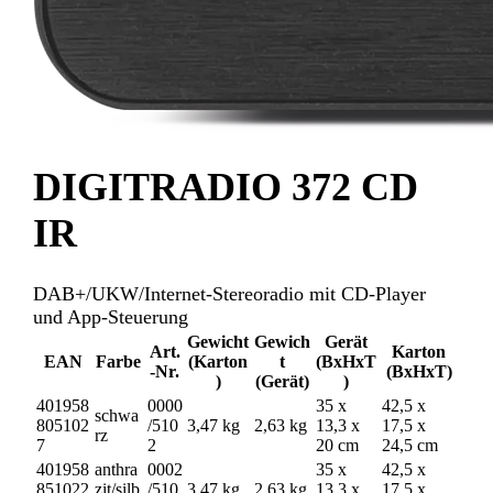
DIGITRADIO 372 CD
IR
DAB+/UKW/Internet-Stereoradio mit CD-Player
und App-Steuerung
Gewicht
Gewich
Gerät
Art.
Karton
EAN
Farbe
(Karton
t
(BxHxT
-Nr.
(BxHxT)
)
(Gerät)
)
401958
0000
35 x
42,5 x
schwa
805102
/510
3,47 kg
2,63 kg
13,3 x
17,5 x
rz
7
2
20 cm
24,5 cm
401958
anthra
0002
35 x
42,5 x
851022
zit/silb
/510
3,47 kg
2,63 kg
13,3 x
17,5 x