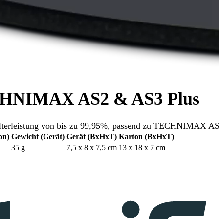
ECHNIMAX AS2 & AS3 Plus
e Filterleistung von bis zu 99,95%, passend zu TECHNIMAX 
on)
Gewicht (Gerät)
Gerät (BxHxT)
Karton (BxHxT)
35 g
7,5 x 8 x 7,5 cm
13 x 18 x 7 cm