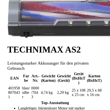
TECHNIMAX AS2
Leistungsstarker Akkusauger für den privaten
Gebrauch
Gerät
Far
Art.-
Gewicht
Gewicht
Karton
EAN
(BxHxT
be
Nr.
(Karton)
(Gerät)
(BxHxT)
)
401958
blau/
0000
25 x 108
29,5 x 68
807043
silbe
/704
4,74 kg
2,29 kg
x 25 cm
x 16 cm
1
r
3
Top-Ausstattung
Langlebiger, bürstenloser Motor mit starker