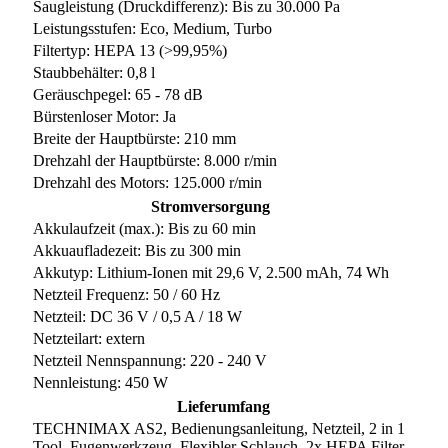
Saugleistung (Druckdifferenz): Bis zu 30.000 Pa
Leistungsstufen: Eco, Medium, Turbo
Filtertyp: HEPA 13 (>99,95%)
Staubbehälter: 0,8 l
Geräuschpegel: 65 - 78 dB
Bürstenloser Motor: Ja
Breite der Hauptbürste: 210 mm
Drehzahl der Hauptbürste: 8.000 r/min
Drehzahl des Motors: 125.000 r/min
Stromversorgung
Akkulaufzeit (max.): Bis zu 60 min
Akkuaufladezeit: Bis zu 300 min
Akkutyp: Lithium-Ionen mit 29,6 V, 2.500 mAh, 74 Wh
Netzteil Frequenz: 50 / 60 Hz
Netzteil: DC 36 V / 0,5 A / 18 W
Netzteilart: extern
Netzteil Nennspannung: 220 - 240 V
Nennleistung: 450 W
Lieferumfang
TECHNIMAX AS2, Bedienungsanleitung, Netzteil, 2 in 1
Tool, Fugenwerkzeug, Flexibler Schlauch, 2x HEPA Filter,