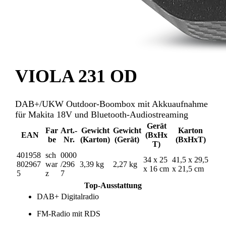
VIOLA 231 OD
DAB+/UKW Outdoor-Boombox mit Akkuaufnahme
für Makita 18V und Bluetooth-Audiostreaming
Gerät
Far
Art.-
Gewicht
Gewicht
Karton
EAN
(BxHx
be
Nr.
(Karton)
(Gerät)
(BxHxT)
T)
401958
sch
0000
34 x 25
41,5 x 29,5
802967
war
/296
3,39 kg
2,27 kg
x 16 cm
x 21,5 cm
5
z
7
Top-Ausstattung
DAB+ Digitalradio
FM-Radio mit RDS