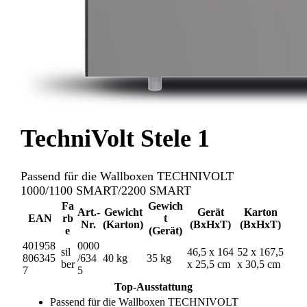
TechniVolt Stele 1
Passend für die Wallboxen TECHNIVOLT
1000/1100 SMART/2200 SMART
Fa
Gewich
Art.-
Gewicht
Gerät
Karton
EAN
rb
t
Nr.
(Karton)
(BxHxT)
(BxHxT)
e
(Gerät)
401958
0000
sil
46,5 x 164
52 x 167,5
806345
/634
40 kg
35 kg
ber
x 25,5 cm
x 30,5 cm
7
5
Top-Ausstattung
Passend für die Wallboxen TECHNIVOLT