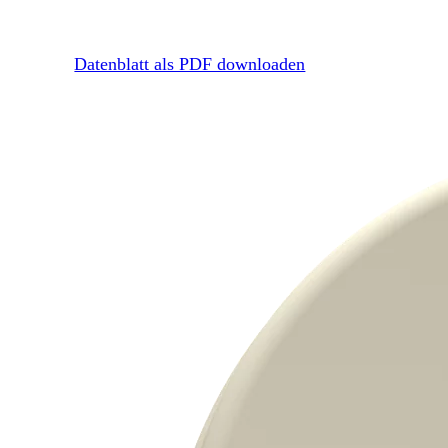
Datenblatt als PDF downloaden