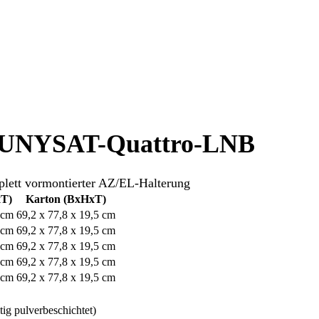
 UNYSAT-Quattro-LNB
lett vormontierter AZ/EL-Halterung
xT)
Karton (BxHxT)
 cm
69,2 x 77,8 x 19,5 cm
 cm
69,2 x 77,8 x 19,5 cm
 cm
69,2 x 77,8 x 19,5 cm
 cm
69,2 x 77,8 x 19,5 cm
 cm
69,2 x 77,8 x 19,5 cm
ig pulverbeschichtet)