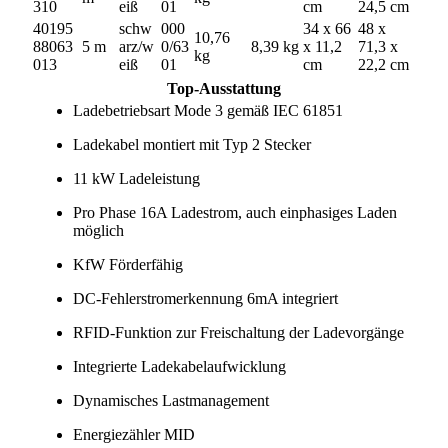
310
eiß
01
cm
24,5 cm
40195
schw
000
34 x 66
48 x
10,76
88063
5 m
arz/w
0/63
8,39 kg
x 11,2
71,3 x
kg
013
eiß
01
cm
22,2 cm
Top-Ausstattung
Ladebetriebsart Mode 3 gemäß IEC 61851
Ladekabel montiert mit Typ 2 Stecker
11 kW Ladeleistung
Pro Phase 16A Ladestrom, auch einphasiges Laden
möglich
KfW Förderfähig
DC-Fehlerstromerkennung 6mA integriert
RFID-Funktion zur Freischaltung der Ladevorgänge
Integrierte Ladekabelaufwicklung
Dynamisches Lastmanagement
Energiezähler MID