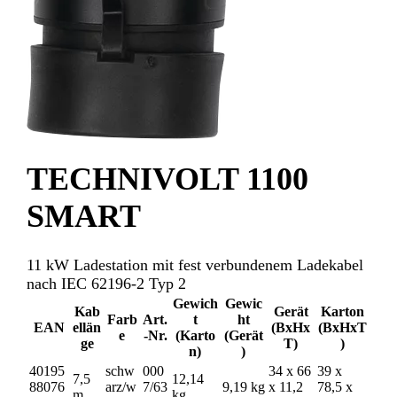
TECHNIVOLT 1100
SMART
11 kW Ladestation mit fest verbundenem Ladekabel
nach IEC 62196-2 Typ 2
Gewich
Gewic
Kab
Gerät
Karton
Farb
Art.
t
ht
EAN
ellän
(BxHx
(BxHxT
e
-Nr.
(Karto
(Gerät
ge
T)
)
n)
)
40195
schw
000
34 x 66
39 x
7,5
12,14
88076
arz/w
7/63
9,19 kg
x 11,2
78,5 x
m
kg