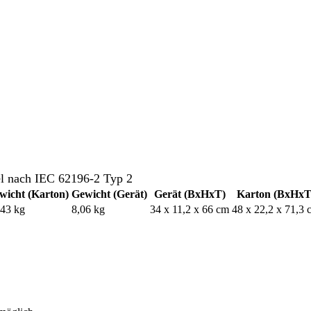
el nach IEC 62196-2 Typ 2
wicht (Karton)
Gewicht (Gerät)
Gerät (BxHxT)
Karton (BxHxT
,43 kg
8,06 kg
34 x 11,2 x 66 cm
48 x 22,2 x 71,3