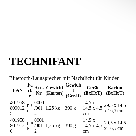
TECHNIFANT
Bluetooth-Lautsprecher mit Nachtlicht für Kinder
Fa
Gewich
Art.-
Gewicht
Gerät
Karton
EAN
rb
t
Nr.
(Karton)
(BxHxT)
(BxHxT)
e
(Gerät)
401958
0000
14,5 x
bla
29,5 x 14,5
809012
/901
1,25 kg
390 g
14,5 x 4,5
u
x 16,5 cm
5
2
cm
401958
0001
14,5 x
pin
29,5 x 14,5
801912
/901
1,25 kg
390 g
14,5 x 4,5
k
x 16,5 cm
6
2
cm