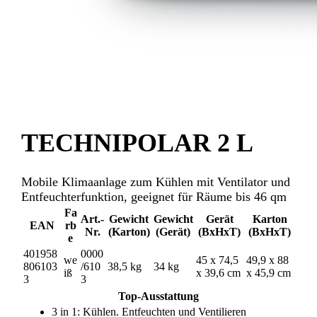
TECHNIPOLAR 2 L
Mobile Klimaanlage zum Kühlen mit Ventilator und
Entfeuchterfunktion, geeignet für Räume bis 46 qm
Fa
Art.-
Gewicht
Gewicht
Gerät
Karton
EAN
rb
Nr.
(Karton)
(Gerät)
(BxHxT)
(BxHxT)
e
401958
0000
we
45 x 74,5
49,9 x 88
806103
/610
38,5 kg
34 kg
iß
x 39,6 cm
x 45,9 cm
3
3
Top-Ausstattung
3 in 1: Kühlen. Entfeuchten und Ventilieren