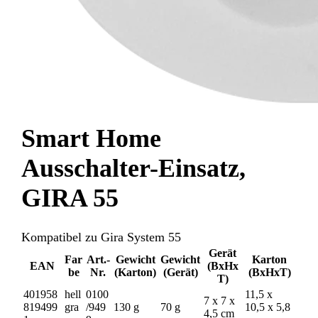
Smart Home
Ausschalter-Einsatz,
GIRA 55
Kompatibel zu Gira System 55
Gerät
Far
Art.-
Gewicht
Gewicht
Karton
EAN
(BxHx
be
Nr.
(Karton)
(Gerät)
(BxHxT)
T)
401958
hell
0100
11,5 x
7 x 7 x
819499
gra
/949
130 g
70 g
10,5 x 5,8
4,5 cm