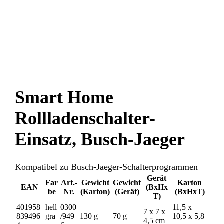
Smart Home
Rollladenschalter-
Einsatz, Busch-Jaeger
Kompatibel zu Busch-Jaeger-Schalterprogrammen
Gerät
Far
Art.-
Gewicht
Gewicht
Karton
EAN
(BxHx
be
Nr.
(Karton)
(Gerät)
(BxHxT)
T)
401958
hell
0300
11,5 x
7 x 7 x
839496
gra
/949
130 g
70 g
10,5 x 5,8
4,5 cm