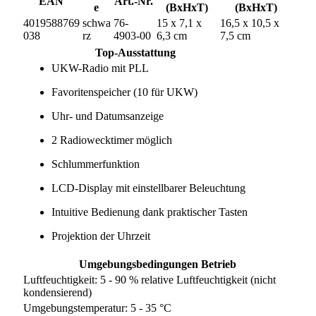
EAN
Art.-Nr.
e
(BxHxT)
(BxHxT)
4019588769
schwa
76-
15 x 7,1 x
16,5 x 10,5 x
038
rz
4903-00
6,3 cm
7,5 cm
Top-Ausstattung
UKW-Radio mit PLL
Favoritenspeicher (10 für UKW)
Uhr- und Datumsanzeige
2 Radiowecktimer möglich
Schlummerfunktion
LCD-Display mit einstellbarer Beleuchtung
Intuitive Bedienung dank praktischer Tasten
Projektion der Uhrzeit
Umgebungsbedingungen Betrieb
Luftfeuchtigkeit: 5 - 90 % relative Luftfeuchtigkeit (nicht
kondensierend)
Umgebungstemperatur: 5 - 35 °C