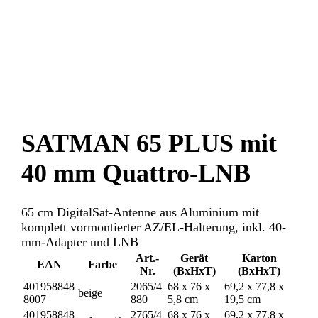
SATMAN 65 PLUS mit
40 mm Quattro-LNB
65 cm DigitalSat-Antenne aus Aluminium mit
komplett vormontierter AZ/EL-Halterung, inkl. 40-
mm-Adapter und LNB
Art.-
Gerät
Karton
EAN
Farbe
Nr.
(BxHxT)
(BxHxT)
401958848
2065/4
68 x 76 x
69,2 x 77,8 x
beige
8007
880
5,8 cm
19,5 cm
401958848
2765/4
68 x 76 x
69,2 x 77,8 x