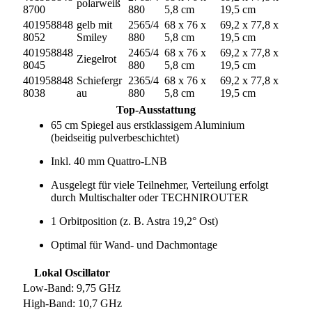
polarweiß
8700
880
5,8 cm
19,5 cm
401958848
gelb mit
2565/4
68 x 76 x
69,2 x 77,8 x
8052
Smiley
880
5,8 cm
19,5 cm
401958848
2465/4
68 x 76 x
69,2 x 77,8 x
Ziegelrot
8045
880
5,8 cm
19,5 cm
401958848
Schiefergr
2365/4
68 x 76 x
69,2 x 77,8 x
8038
au
880
5,8 cm
19,5 cm
Top-Ausstattung
65 cm Spiegel aus erstklassigem Aluminium
(beidseitig pulverbeschichtet)
Inkl. 40 mm Quattro-LNB
Ausgelegt für viele Teilnehmer, Verteilung erfolgt
durch Multischalter oder TECHNIROUTER
1 Orbitposition (z. B. Astra 19,2° Ost)
Optimal für Wand- und Dachmontage
Lokal Oscillator
Low-Band: 9,75 GHz
High-Band: 10,7 GHz