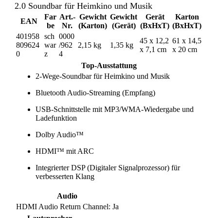
2.0 Soundbar für Heimkino und Musik
Far
Art.-
Gewicht
Gewicht
Gerät
Karton
EAN
be
Nr.
(Karton)
(Gerät)
(BxHxT)
(BxHxT)
401958
sch
0000
45 x 12,2
61 x 14,5
809624
war
/962
2,15 kg
1,35 kg
x 7,1 cm
x 20 cm
0
z
4
Top-Ausstattung
2-Wege-Soundbar für Heimkino und Musik
Bluetooth Audio-Streaming (Empfang)
USB-Schnittstelle mit MP3/WMA-Wiedergabe und
Ladefunktion
Dolby Audio™
HDMI™ mit ARC
Integrierter DSP (Digitaler Signalprozessor) für
verbesserten Klang
Audio
HDMI Audio Return Channel: Ja