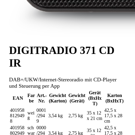
DIGITRADIO 371 CD
IR
DAB+/UKW/Internet-Stereoradio mit CD-Player
und Steuerung per App
Gerät
Far
Art.-
Gewicht
Gewicht
Karton
EAN
(BxHx
be
Nr.
(Karton)
(Gerät)
(BxHxT)
T)
401958
0001
42,5 x
wei
35 x 12
812949
/294
3,54 kg
2,75 kg
17,5 x 28
ß
x 21 cm
8
9
cm
401958
sch
0000
42,5 x
35 x 12
802949
war
/294
3,54 kg
2,75 kg
17,5 x 28