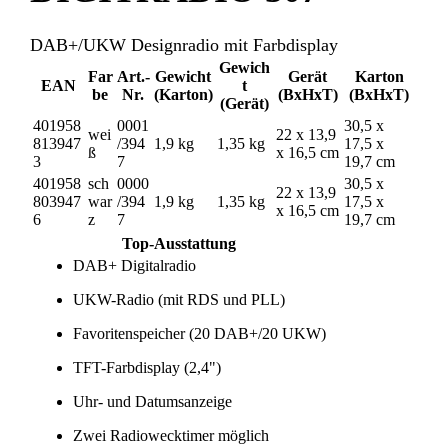
DAB+/UKW Designradio mit Farbdisplay
Gewich
Far
Art.-
Gewicht
Gerät
Karton
EAN
t
be
Nr.
(Karton)
(BxHxT)
(BxHxT)
(Gerät)
401958
0001
30,5 x
wei
22 x 13,9
813947
/394
1,9 kg
1,35 kg
17,5 x
ß
x 16,5 cm
3
7
19,7 cm
401958
sch
0000
30,5 x
22 x 13,9
803947
war
/394
1,9 kg
1,35 kg
17,5 x
x 16,5 cm
6
z
7
19,7 cm
Top-Ausstattung
DAB+ Digitalradio
UKW-Radio (mit RDS und PLL)
Favoritenspeicher (20 DAB+/20 UKW)
TFT-Farbdisplay (2,4")
Uhr- und Datumsanzeige
Zwei Radiowecktimer möglich