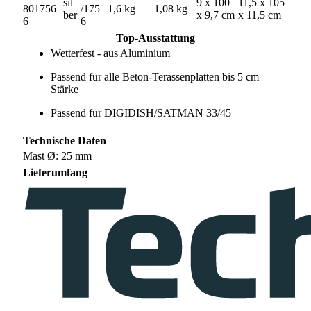
sil
9 x 100
11,5 x 105
801756
/175
1,6 kg
1,08 kg
ber
x 9,7 cm
x 11,5 cm
6
6
Top-Ausstattung
Wetterfest - aus Aluminium
Passend für alle Beton-Terassenplatten bis 5 cm
Stärke
Passend für DIGIDISH/SATMAN 33/45
Technische Daten
Mast Ø: 25 mm
Lieferumfang