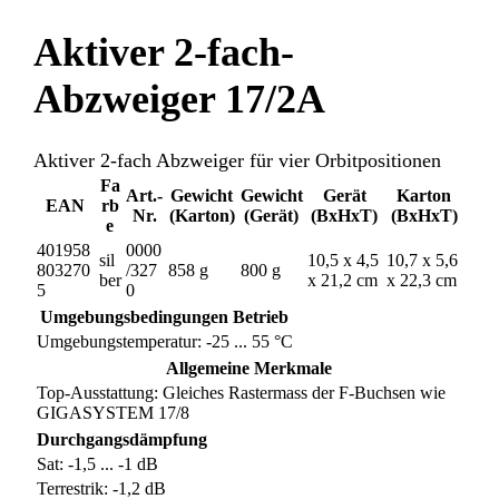
Aktiver 2-fach-
Abzweiger 17/2A
Aktiver 2-fach Abzweiger für vier Orbitpositionen
Fa
Art.-
Gewicht
Gewicht
Gerät
Karton
EAN
rb
Nr.
(Karton)
(Gerät)
(BxHxT)
(BxHxT)
e
401958
0000
sil
10,5 x 4,5
10,7 x 5,6
803270
/327
858 g
800 g
ber
x 21,2 cm
x 22,3 cm
5
0
Umgebungsbedingungen Betrieb
Umgebungstemperatur: -25 ... 55 °C
Allgemeine Merkmale
Top-Ausstattung: Gleiches Rastermass der F-Buchsen wie
GIGASYSTEM 17/8
Durchgangsdämpfung
Sat: -1,5 ... -1 dB
Terrestrik: -1,2 dB