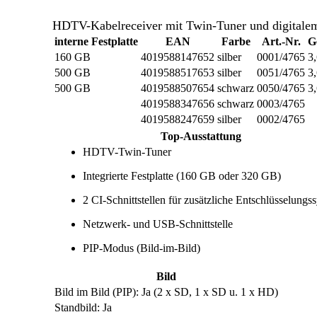
HDTV-Kabelreceiver mit Twin-Tuner und digitalem V
interne Festplatte
EAN
Farbe
Art.-Nr.
G
160 GB
4019588147652
silber
0001/4765
3
500 GB
4019588517653
silber
0051/4765
3
500 GB
4019588507654
schwarz
0050/4765
3
4019588347656
schwarz
0003/4765
4019588247659
silber
0002/4765
Top-Ausstattung
HDTV-Twin-Tuner
Integrierte Festplatte (160 GB oder 320 GB)
2 CI-Schnittstellen für zusätzliche Entschlüsselungs
Netzwerk- und USB-Schnittstelle
PIP-Modus (Bild-im-Bild)
Bild
Bild im Bild (PIP): Ja (2 x SD, 1 x SD u. 1 x HD)
Standbild: Ja