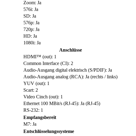
Zoom: Ja
576i: Ja
SD: Ja
576p: Ja
720p: Ja
HD: Ja
1080i: Ja
Anschlüsse
HDMI™ (out): 1
Common Interface (CI): 2
Audio-Ausgang digital elektrisch (S/PDIF): Ja
Audio-Ausgang analog (RCA): Ja (rechts / links)
YUV (out): 1
Scart: 2
Video Cinch (out): 1
Ethernet 100 MBit/s (RJ-45): Ja (RJ-45)
RS-232: 1
Empfangsbereit
M7: Ja
Entschlüsselungssysteme