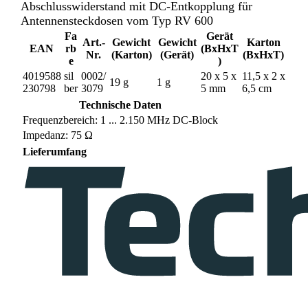
Abschlusswiderstand mit DC-Entkopplung für
Antennensteckdosen vom Typ RV 600
Fa
Gerät
Art.-
Gewicht
Gewicht
Karton
EAN
rb
(BxHxT
Nr.
(Karton)
(Gerät)
(BxHxT)
e
)
4019588
sil
0002/
20 x 5 x
11,5 x 2 x
19 g
1 g
230798
ber
3079
5 mm
6,5 cm
Technische Daten
Frequenzbereich: 1 ... 2.150 MHz DC-Block
Impedanz: 75 Ω
Lieferumfang