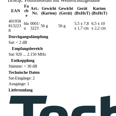
DiSEqC Positionsrelais mit Wetterschutzgehäuse
Fa
Art.-
Gewicht
Gewicht
Gerät
Karton
EAN
rb
Nr.
(Karton)
(Gerät)
(BxHxT)
(BxHxT)
e
401958
bla
0001/
5,5 x 7,8
6,5 x 10
813223
56 g
56 g
u
3223
x 1,7 cm
x 2,2 cm
8
Durchgangsdämpfung
Sat: < 2 dB
Empfangsbereich
Sat: 920 ... 2.150 MHz
Entkopplung
Stämme: > 30 dB
Technische Daten
Sat-Eingänge: 2
Ausgänge: 1
Lieferumfang