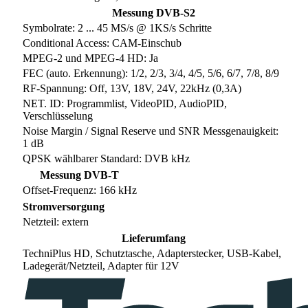
Messung DVB-S2
Symbolrate: 2 ... 45 MS/s @ 1KS/s Schritte
Conditional Access: CAM-Einschub
MPEG-2 und MPEG-4 HD: Ja
FEC (auto. Erkennung): 1/2, 2/3, 3/4, 4/5, 5/6, 6/7, 7/8, 8/9
RF-Spannung: Off, 13V, 18V, 24V, 22kHz (0,3A)
NET. ID: Programmlist, VideoPID, AudioPID,
Verschlüsselung
Noise Margin / Signal Reserve und SNR Messgenauigkeit:
1 dB
QPSK wählbarer Standard: DVB kHz
Messung DVB-T
Offset-Frequenz: 166 kHz
Stromversorgung
Netzteil: extern
Lieferumfang
TechniPlus HD, Schutztasche, Adapterstecker, USB-Kabel,
Ladegerät/Netzteil, Adapter für 12V