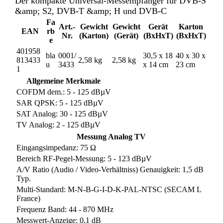
Der kompakte Universal-Messempfänger für DVB-S
&amp; S2, DVB-T &amp; H und DVB-C
Fa
Art.-
Gewicht
Gewicht
Gerät
Karton
EAN
rb
Nr.
(Karton)
(Gerät)
(BxHxT)
(BxHxT)
e
401958
bla
0001/
30,5 x 18
40 x 30 x
813433
2,58 kg
2,58 kg
u
3433
x 14 cm
23 cm
1
Allgemeine Merkmale
COFDM dem.: 5 - 125 dBµV
SAR QPSK: 5 - 125 dBµV
SAT Analog: 30 - 125 dBµV
TV Analog: 2 - 125 dBµV
Messung Analog TV
Eingangsimpedanz: 75 Ω
Bereich RF-Pegel-Messung: 5 - 123 dBµV
A/V Ratio (Audio / Video-Verhältniss) Genauigkeit: 1,5 dB
Typ.
Multi-Standard: M-N-B-G-I-D-K-PAL-NTSC (SECAM L
France)
Frequenz Band: 44 - 870 MHz
Messwert-Anzeige: 0,1 dB