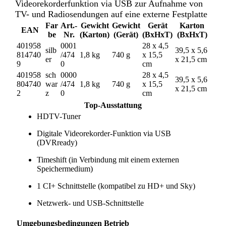
Videorekorderfunktion via USB zur Aufnahme von
TV- und Radiosendungen auf eine externe Festplatte
Far
Art.-
Gewicht
Gewicht
Gerät
Karton
EAN
be
Nr.
(Karton)
(Gerät)
(BxHxT)
(BxHxT)
401958
0001
28 x 4,5
silb
39,5 x 5,6
814740
/474
1,8 kg
740 g
x 15,5
er
x 21,5 cm
9
0
cm
401958
sch
0000
28 x 4,5
39,5 x 5,6
804740
war
/474
1,8 kg
740 g
x 15,5
x 21,5 cm
2
z
0
cm
Top-Ausstattung
HDTV-Tuner
Digitale Videorekorder-Funktion via USB
(DVRready)
Timeshift (in Verbindung mit einem externen
Speichermedium)
1 CI+ Schnittstelle (kompatibel zu HD+ und Sky)
Netzwerk- und USB-Schnittstelle
Umgebungsbedingungen Betrieb