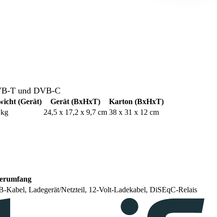
DVB-T und DVB-C
icht (Gerät)
Gerät (BxHxT)
Karton (BxHxT)
 kg
24,5 x 17,2 x 9,7 cm
38 x 31 x 12 cm
ferumfang
B-Kabel, Ladegerät/Netzteil, 12-Volt-Ladekabel, DiSEqC-Relais