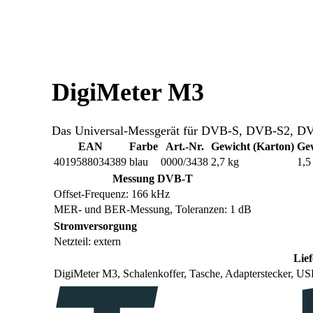
DigiMeter M3
Das Universal-Messgerät für DVB-S, DVB-S2, 
EAN
Farbe
Art.-Nr.
Gewicht (Karton)
Gew
4019588034389
blau
0000/3438
2,7 kg
1,5
Messung DVB-T
Offset-Frequenz: 166 kHz
MER- und BER-Messung, Toleranzen: 1 dB
Stromversorgung
Netzteil: extern
Lie
DigiMeter M3, Schalenkoffer, Tasche, Adapterstecker, US