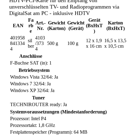
HDTV-PCI-Karte für den Empfang von
unverschlüsselten TV- und Radioprogrammen via
DigitalSat am PC - inklusive HDTV
Fa
Gerät
Art.-
Gewicht
Gewicht
Karton
EAN
rb
(BxHxT
Nr.
(Karton)
(Gerät)
(BxHxT)
e
)
401958
4103
sil
12 x 1,9
16,5 x 13,5
841334
/373
500 g
100 g
ber
x 16 cm
x 10,5 cm
4
4
Anschlüsse
F-Buchse SAT (in): 1
Betriebssystem
Windows Vista 32/64: Ja
Windows 7 32/64: Ja
Windows XP 32/64: Ja
Tuner
TECHNIROUTER ready: Ja
Systemvoraussetzungen (Mindestanforderung)
Prozessor: Intel P4
Prozessortakt: 1,8 GHz
Festplattenspeicher (Programm): 64 MB