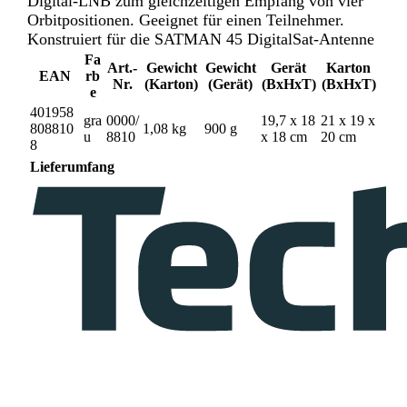
Digital-LNB zum gleichzeitigen Empfang von vier
Orbitpositionen. Geeignet für einen Teilnehmer.
Konstruiert für die SATMAN 45 DigitalSat-Antenne
Fa
Art.-
Gewicht
Gewicht
Gerät
Karton
EAN
rb
Nr.
(Karton)
(Gerät)
(BxHxT)
(BxHxT)
e
401958
gra
0000/
19,7 x 18
21 x 19 x
808810
1,08 kg
900 g
u
8810
x 18 cm
20 cm
8
Lieferumfang