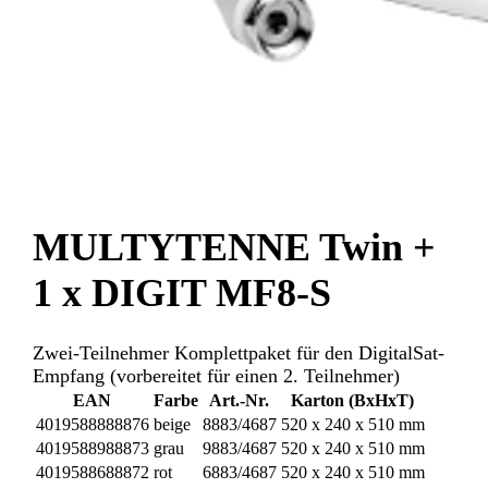
MULTYTENNE Twin +
1 x DIGIT MF8-S
Zwei-Teilnehmer Komplettpaket für den DigitalSat-
Empfang (vorbereitet für einen 2. Teilnehmer)
EAN
Farbe
Art.-Nr.
Karton (BxHxT)
4019588888876
beige
8883/4687
520 x 240 x 510 mm
4019588988873
grau
9883/4687
520 x 240 x 510 mm
4019588688872
rot
6883/4687
520 x 240 x 510 mm