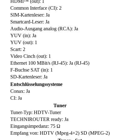
HDMI™ (out): 1
Common Interface (CI): 2
SIM-Kartenleser: Ja
Smartcard-Leser: Ja
Audio-Ausgang analog (RCA): Ja
YUV (in): Ja
YUV (out): 1
Scart: 2
Video Cinch (out): 1
Ethernet 100 MBit/s (RJ-45): Ja (RJ-45)
F-Buchse SAT (in): 1
SD-Kartenleser: Ja
Entschlüsselungssysteme
Conax: Ja
CI: Ja
Tuner
Tuner-Typ: HDTV-Tuner
TECHNIROUTER ready: Ja
Eingangsimpedanz: 75 Ω
Empfang von: HDTV (Mpeg-4+2) SD (MPEG-2)