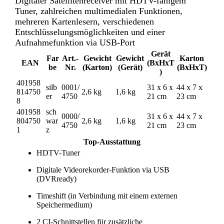
Digitaler Satellitenreceiver mit HDTV-fähigem
Tuner, zahlreichen multimedialen Funktionen,
mehreren Kartenlesern, verschiedenen
Entschlüsselungsmöglichkeiten und einer
Aufnahmefunktion via USB-Port
Gerät
Far
Art.-
Gewicht
Gewicht
Karton
EAN
(BxHxT
be
Nr.
(Karton)
(Gerät)
(BxHxT)
)
401958
silb
0001/
31 x 6 x
44 x 7 x
814750
2,6 kg
1,6 kg
er
4750
21 cm
23 cm
8
401958
sch
0000/
31 x 6 x
44 x 7 x
804750
war
2,6 kg
1,6 kg
4750
21 cm
23 cm
1
z
Top-Ausstattung
HDTV-Tuner
Digitale Videorekorder-Funktion via USB
(DVRready)
Timeshift (in Verbindung mit einem externen
Speichermedium)
2 CI-Schnittstellen für zusätzliche