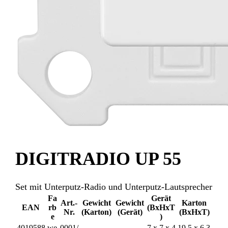
DIGITRADIO UP 55
Set mit Unterputz-Radio und Unterputz-Lautsprecher
Fa
Gerät
Art.-
Gewicht
Gewicht
Karton
EAN
rb
(BxHxT
Nr.
(Karton)
(Gerät)
(BxHxT)
e
)
4019588
we
0001/
7 x 7 x 4
19,5 x 6,3