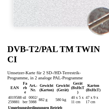
DVB-T2/PAL TM TWIN
CI
Umsetzer-Karte für 2 SD-/HD-Terrestrik-
Programme, in 2 analoge PAL-Programme
Fa
Gerät
Art.-
Gewicht
Gewicht
Karton
EAN
rb
(BxHxT
Nr.
(Karton)
(Gerät)
(BxHxT)
e
)
4019588
sil
0002/
40 x 5 x
47 x 9 x
882 g
580 kg
259881
ber
5988
11 cm
17 cm
Umgebungsbedingungen Betrieb