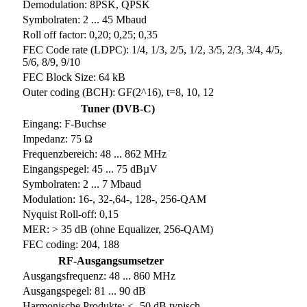
Demodulation: 8PSK, QPSK
Symbolraten: 2 ... 45 Mbaud
Roll off factor: 0,20; 0,25; 0,35
FEC Code rate (LDPC): 1/4, 1/3, 2/5, 1/2, 3/5, 2/3, 3/4, 4/5,
5/6, 8/9, 9/10
FEC Block Size: 64 kB
Outer coding (BCH): GF(2^16), t=8, 10, 12
Tuner (DVB-C)
Eingang: F-Buchse
Impedanz: 75 Ω
Frequenzbereich: 48 ... 862 MHz
Eingangspegel: 45 ... 75 dBµV
Symbolraten: 2 ... 7 Mbaud
Modulation: 16-, 32-,64-, 128-, 256-QAM
Nyquist Roll-off: 0,15
MER: > 35 dB (ohne Equalizer, 256-QAM)
FEC coding: 204, 188
RF-Ausgangsumsetzer
Ausgangsfrequenz: 48 ... 860 MHz
Ausgangspegel: 81 ... 90 dB
Harmonische Produkte: ≤ -50 dB typisch