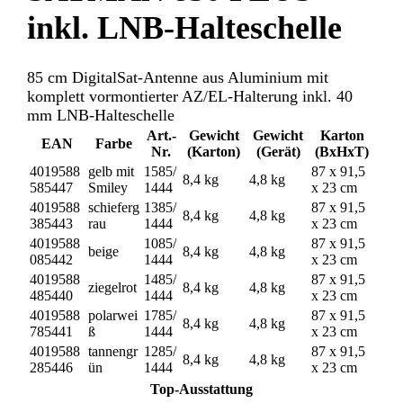
inkl. LNB-Halteschelle
85 cm DigitalSat-Antenne aus Aluminium mit
komplett vormontierter AZ/EL-Halterung inkl. 40
mm LNB-Halteschelle
Art.-
Gewicht
Gewicht
Karton
EAN
Farbe
Nr.
(Karton)
(Gerät)
(BxHxT)
4019588
gelb mit
1585/
87 x 91,5
8,4 kg
4,8 kg
585447
Smiley
1444
x 23 cm
4019588
schieferg
1385/
87 x 91,5
8,4 kg
4,8 kg
385443
rau
1444
x 23 cm
4019588
1085/
87 x 91,5
beige
8,4 kg
4,8 kg
085442
1444
x 23 cm
4019588
1485/
87 x 91,5
ziegelrot
8,4 kg
4,8 kg
485440
1444
x 23 cm
4019588
polarwei
1785/
87 x 91,5
8,4 kg
4,8 kg
785441
ß
1444
x 23 cm
4019588
tannengr
1285/
87 x 91,5
8,4 kg
4,8 kg
285446
ün
1444
x 23 cm
Top-Ausstattung