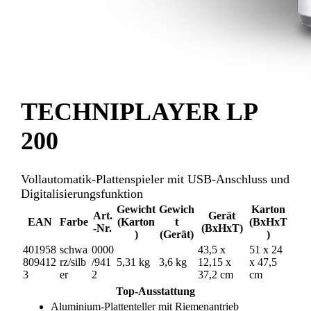
TECHNIPLAYER LP
200
Vollautomatik-Plattenspieler mit USB-Anschluss und
Digitalisierungsfunktion
Gewicht
Gewich
Karton
Art.
Gerät
EAN
Farbe
(Karton
t
(BxHxT
-Nr.
(BxHxT)
)
(Gerät)
)
401958
schwa
0000
43,5 x
51 x 24
809412
rz/silb
/941
5,31 kg
3,6 kg
12,15 x
x 47,5
3
er
2
37,2 cm
cm
Top-Ausstattung
Aluminium-Plattenteller mit Riemenantrieb