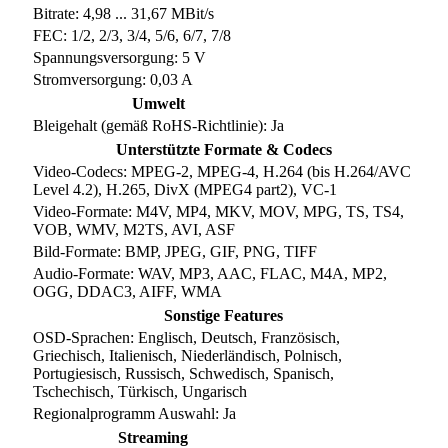
Bitrate: 4,98 ... 31,67 MBit/s
FEC: 1/2, 2/3, 3/4, 5/6, 6/7, 7/8
Spannungsversorgung: 5 V
Stromversorgung: 0,03 A
Umwelt
Bleigehalt (gemäß RoHS-Richtlinie): Ja
Unterstützte Formate & Codecs
Video-Codecs: MPEG-2, MPEG-4, H.264 (bis H.264/AVC
Level 4.2), H.265, DivX (MPEG4 part2), VC-1
Video-Formate: M4V, MP4, MKV, MOV, MPG, TS, TS4,
VOB, WMV, M2TS, AVI, ASF
Bild-Formate: BMP, JPEG, GIF, PNG, TIFF
Audio-Formate: WAV, MP3, AAC, FLAC, M4A, MP2,
OGG, DDAC3, AIFF, WMA
Sonstige Features
OSD-Sprachen: Englisch, Deutsch, Französisch,
Griechisch, Italienisch, Niederländisch, Polnisch,
Portugiesisch, Russisch, Schwedisch, Spanisch,
Tschechisch, Türkisch, Ungarisch
Regionalprogramm Auswahl: Ja
Streaming