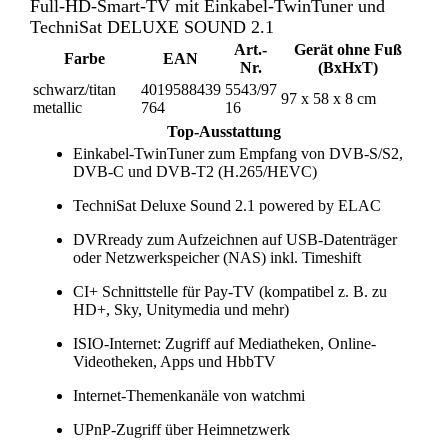
Full-HD-Smart-TV mit Einkabel-TwinTuner und
TechniSat DELUXE SOUND 2.1
Art.-
Gerät ohne Fuß
Farbe
EAN
Nr.
(BxHxT)
schwarz/titan
4019588439
5543/97
97 x 58 x 8 cm
metallic
764
16
Top-Ausstattung
Einkabel-TwinTuner zum Empfang von DVB-S/S2,
DVB-C und DVB-T2 (H.265/HEVC)
TechniSat Deluxe Sound 2.1 powered by ELAC
DVRready zum Aufzeichnen auf USB-Datenträger
oder Netzwerkspeicher (NAS) inkl. Timeshift
CI+ Schnittstelle für Pay-TV (kompatibel z. B. zu
HD+, Sky, Unitymedia und mehr)
ISIO-Internet: Zugriff auf Mediatheken, Online-
Videotheken, Apps und HbbTV
Internet-Themenkanäle von watchmi
UPnP-Zugriff über Heimnetzwerk