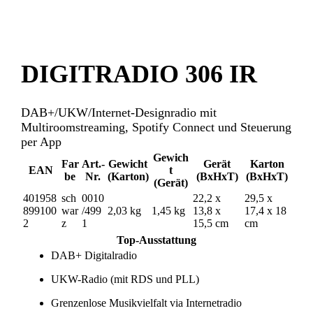
DIGITRADIO 306 IR
DAB+/UKW/Internet-Designradio mit
Multiroomstreaming, Spotify Connect und Steuerung
per App
Gewich
Far
Art.-
Gewicht
Gerät
Karton
EAN
t
be
Nr.
(Karton)
(BxHxT)
(BxHxT)
(Gerät)
401958
sch
0010
22,2 x
29,5 x
899100
war
/499
2,03 kg
1,45 kg
13,8 x
17,4 x 18
2
z
1
15,5 cm
cm
Top-Ausstattung
DAB+ Digitalradio
UKW-Radio (mit RDS und PLL)
Grenzenlose Musikvielfalt via Internetradio