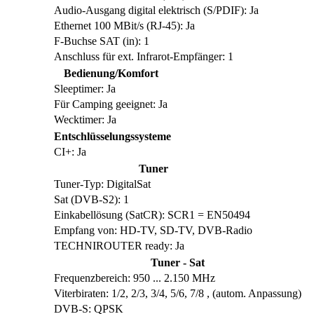
Audio-Ausgang digital elektrisch (S/PDIF): Ja
Ethernet 100 MBit/s (RJ-45): Ja
F-Buchse SAT (in): 1
Anschluss für ext. Infrarot-Empfänger: 1
Bedienung/Komfort
Sleeptimer: Ja
Für Camping geeignet: Ja
Wecktimer: Ja
Entschlüsselungssysteme
CI+: Ja
Tuner
Tuner-Typ: DigitalSat
Sat (DVB-S2): 1
Einkabellösung (SatCR): SCR1 = EN50494
Empfang von: HD-TV, SD-TV, DVB-Radio
TECHNIROUTER ready: Ja
Tuner - Sat
Frequenzbereich: 950 ... 2.150 MHz
Viterbiraten: 1/2, 2/3, 3/4, 5/6, 7/8 , (autom. Anpassung)
DVB-S: QPSK