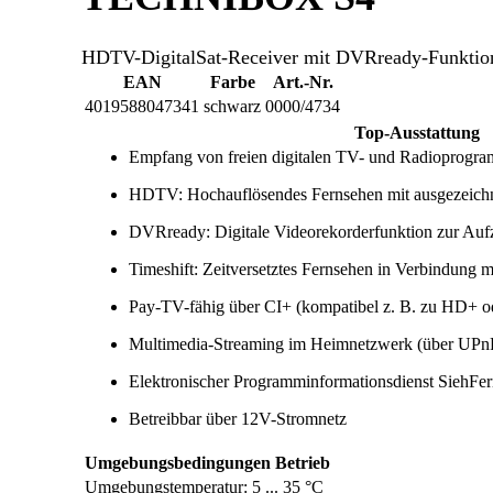
HDTV-DigitalSat-Receiver mit DVRready-Funktiona
EAN
Farbe
Art.-Nr.
4019588047341
schwarz
0000/4734
Top-Ausstattung
Empfang von freien digitalen TV- und Radioprogra
HDTV: Hochauflösendes Fernsehen mit ausgezeichne
DVRready: Digitale Videorekorderfunktion zur A
Timeshift: Zeitversetztes Fernsehen in Verbindung 
Pay-TV-fähig über CI+ (kompatibel z. B. zu HD+ o
Multimedia-Streaming im Heimnetzwerk (über UPn
Elektronischer Programminformationsdienst SiehF
Betreibbar über 12V-Stromnetz
Umgebungsbedingungen Betrieb
Umgebungstemperatur: 5 ... 35 °C