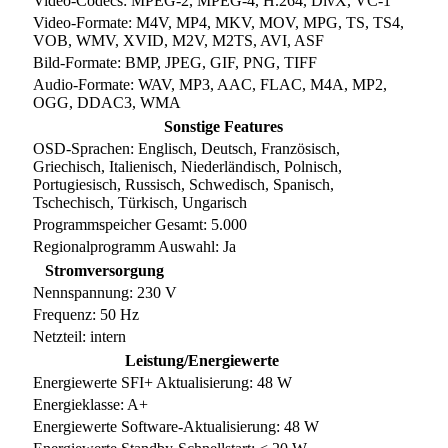
Video-Codecs: MPEG-2, MPEG-4, H.264, DivX, VC-1
Video-Formate: M4V, MP4, MKV, MOV, MPG, TS, TS4,
VOB, WMV, XVID, M2V, M2TS, AVI, ASF
Bild-Formate: BMP, JPEG, GIF, PNG, TIFF
Audio-Formate: WAV, MP3, AAC, FLAC, M4A, MP2,
OGG, DDAC3, WMA
Sonstige Features
OSD-Sprachen: Englisch, Deutsch, Französisch,
Griechisch, Italienisch, Niederländisch, Polnisch,
Portugiesisch, Russisch, Schwedisch, Spanisch,
Tschechisch, Türkisch, Ungarisch
Programmspeicher Gesamt: 5.000
Regionalprogramm Auswahl: Ja
Stromversorgung
Nennspannung: 230 V
Frequenz: 50 Hz
Netzteil: intern
Leistung/Energiewerte
Energiewerte SFI+ Aktualisierung: 48 W
Energieklasse: A+
Energiewerte Software-Aktualisierung: 48 W