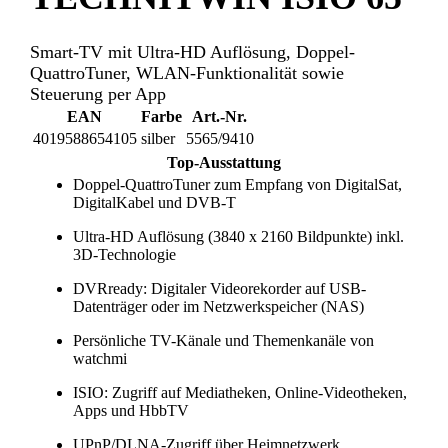
Smart-TV mit Ultra-HD Auflösung, Doppel-
QuattroTuner, WLAN-Funktionalität sowie
Steuerung per App
EAN
Farbe
Art.-Nr.
4019588654105
silber
5565/9410
Top-Ausstattung
Doppel-QuattroTuner zum Empfang von DigitalSat,
DigitalKabel und DVB-T
Ultra-HD Auflösung (3840 x 2160 Bildpunkte) inkl.
3D-Technologie
DVRready: Digitaler Videorekorder auf USB-
Datenträger oder im Netzwerkspeicher (NAS)
Persönliche TV-Känale und Themenkanäle von
watchmi
ISIO: Zugriff auf Mediatheken, Online-Videotheken,
Apps und HbbTV
UPnP/DLNA-Zugriff über Heimnetzwerk,