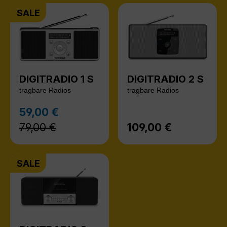
SALE
DIGITRADIO 1 S
DIGITRADIO 2 S
tragbare Radios
tragbare Radios
Regulärer Preis:
59,00 €
Verkaufspreis:
79,00 €
109,00 €
Regulärer Preis:
SALE