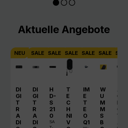
Produktgalerie überspringen
Aktuelle Angebote
NEU
SALE
SALE
SALE
SALE
SALE
SAL
DI
DI
H
T
IM
W
A
GI
GI
D-
E
E
U
QI
T
T
S
C
T
M
N
R
R
21
H
E
M
O
A
A
0
NI
O
S
V
DI
DI
V
Q1
B
A
SA
T-