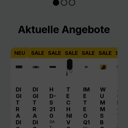
Produktgalerie überspringen
Aktuelle Angebote
NEU
SALE
SALE
SALE
SALE
SALE
SAL
DI
DI
H
T
IM
W
A
GI
GI
D-
E
E
U
QI
T
T
S
C
T
M
N
R
R
21
H
E
M
O
A
A
0
NI
O
S
V
DI
DI
V
Q1
B
A
SA
T-