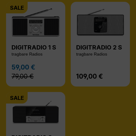
SALE
DIGITRADIO 1 S
DIGITRADIO 2 S
tragbare Radios
tragbare Radios
Regulärer Preis:
59,00 €
Verkaufspreis:
79,00 €
109,00 €
Regulärer Preis:
SALE